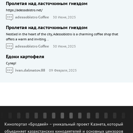
Пролетая над ласточкиным гнездом
https://adessobistro.net/
adessobistro Coffee
30 Июня, 2025
Пролетая над ласточкиным гнездом
Nestled in the heart of the city, Adessobistro is a charming coffee shop that
offers a warm and inviting...
adessobistro Coffee
30 Июня, 2025
Едоки картофеля
Cупер!
ivan.dalmatov.88
09 Февраля, 2025
Кинопортал «Бродвей» – уникальный проект Казнета, который
объединяет казахстанских кинодеятелей и основных цензоров