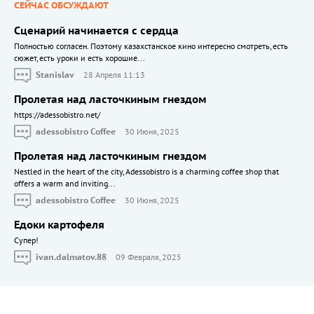
СЕЙЧАС ОБСУЖДАЮТ
Сценарий начинается с сердца
Полностью согласен. Поэтому казахстанское кино интересно смотреть, есть
сюжет, есть уроки и есть хорошие...
Stanislav
28 Апреля 11:13
Пролетая над ласточкиным гнездом
https://adessobistro.net/
adessobistro Coffee
30 Июня, 2025
Пролетая над ласточкиным гнездом
Nestled in the heart of the city, Adessobistro is a charming coffee shop that
offers a warm and inviting...
adessobistro Coffee
30 Июня, 2025
Едоки картофеля
Cупер!
ivan.dalmatov.88
09 Февраля, 2025