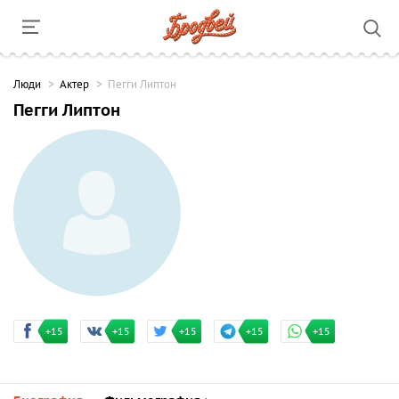
Люди
Актер
Пегги Липтон
Пегги Липтон
+15
+15
+15
+15
+15