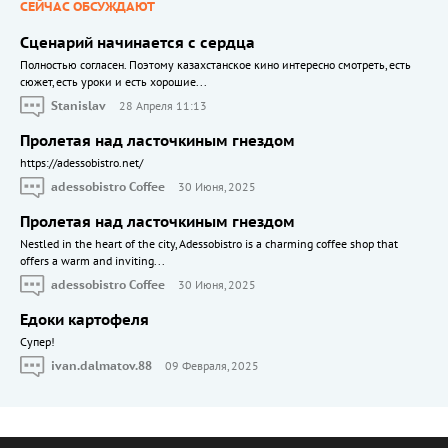
СЕЙЧАС ОБСУЖДАЮТ
Сценарий начинается с сердца
Полностью согласен. Поэтому казахстанское кино интересно смотреть, есть
сюжет, есть уроки и есть хорошие...
Stanislav
28 Апреля 11:13
Пролетая над ласточкиным гнездом
https://adessobistro.net/
adessobistro Coffee
30 Июня, 2025
Пролетая над ласточкиным гнездом
Nestled in the heart of the city, Adessobistro is a charming coffee shop that
offers a warm and inviting...
adessobistro Coffee
30 Июня, 2025
Едоки картофеля
Cупер!
ivan.dalmatov.88
09 Февраля, 2025