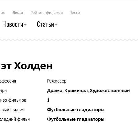
рия
Люди
Рейтинг фильмов
Тесты
Новости
Статьи
эт Холден
офессия
Режиссер
нры
Драма
,
Криминал
,
Художественный
л-во фильмов
1
рвый фильм
Футбольные гладиаторы
следний фильм
Футбольные гладиаторы