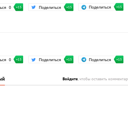
Поделиться
ться
0
Поделиться
+15
+15
+15
Поделиться
ться
0
Поделиться
+15
+15
+15
ый
Войдите
, чтобы оставить коммента