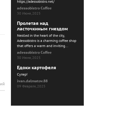
https://adessobistro.net/
adessobistro Coffee
30 Июня, 2025
Пролетая над
ласточкиным гнездом
Nestled in the heart of the city,
Adessobistro is a charming coffee shop
that offers a warm and inviting...
adessobistro Coffee
30 Июня, 2025
Едоки картофеля
Cупер!
ivan.dalmatov.88
рий
09 Февраля, 2025