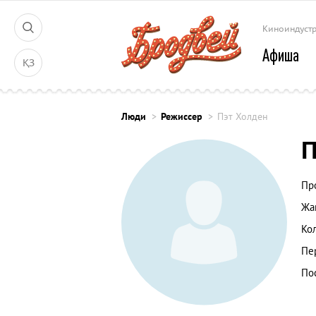
Киноиндуст
Афиша
ҚЗ
Люди
Режиссер
Пэт Холден
П
Пр
Жа
Ко
Пе
По