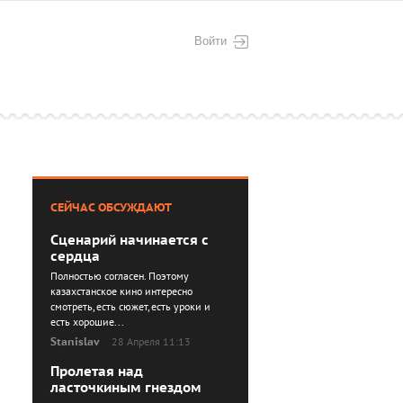
Войти
СЕЙЧАС ОБСУЖДАЮТ
Сценарий начинается с
сердца
Полностью согласен. Поэтому
казахстанское кино интересно
смотреть, есть сюжет, есть уроки и
есть хорошие...
Stanislav
28 Апреля 11:13
Пролетая над
ласточкиным гнездом