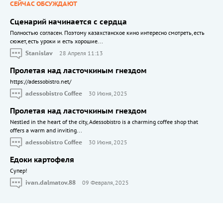
СЕЙЧАС ОБСУЖДАЮТ
Сценарий начинается с сердца
Полностью согласен. Поэтому казахстанское кино интересно смотреть, есть
сюжет, есть уроки и есть хорошие...
Stanislav
28 Апреля 11:13
Пролетая над ласточкиным гнездом
https://adessobistro.net/
adessobistro Coffee
30 Июня, 2025
Пролетая над ласточкиным гнездом
Nestled in the heart of the city, Adessobistro is a charming coffee shop that
offers a warm and inviting...
adessobistro Coffee
30 Июня, 2025
Едоки картофеля
Cупер!
ivan.dalmatov.88
09 Февраля, 2025