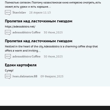
Полностью согласен. Поэтому казахстанское кино интересно смотреть, есть
сюжет, есть уроки и есть хорошие...
Stanislav
28 Апреля 11:13
Пролетая над ласточкиным гнездом
https://adessobistro.net/
adessobistro Coffee
30 Июня, 2025
Пролетая над ласточкиным гнездом
Nestled in the heart of the city, Adessobistro is a charming coffee shop that
offers a warm and inviting...
adessobistro Coffee
30 Июня, 2025
Едоки картофеля
Cупер!
ivan.dalmatov.88
09 Февраля, 2025