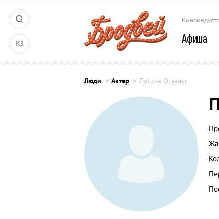
Киноиндуст
Афиша
ҚЗ
Люди
Актер
Пэттон Освальт
П
Пр
Жа
Ко
Пе
По