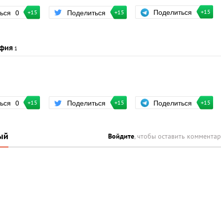
Поделиться
ться
0
Поделиться
+15
+15
+15
фия
1
Поделиться
ться
0
Поделиться
+15
+15
+15
ый
Войдите
, чтобы оставить коммента