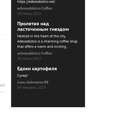
https://adessobistro.net/
adessobistro Coffee
30 Июня, 2025
Пролетая над
ласточкиным гнездом
Nestled in the heart of the city,
Adessobistro is a charming coffee shop
that offers a warm and inviting...
adessobistro Coffee
30 Июня, 2025
Едоки картофеля
Cупер!
ivan.dalmatov.88
рий
09 Февраля, 2025