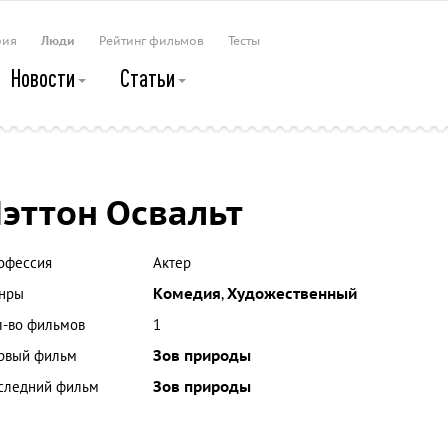
рия
Люди
Рейтинг фильмов
Тесты
Новости
Статьи
эттон Освальт
офессия
Актер
нры
Комедия
,
Художественный
л-во фильмов
1
рвый фильм
Зов природы
следний фильм
Зов природы