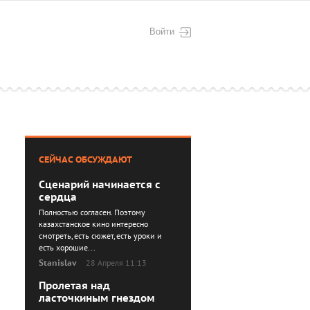
Войти
СЕЙЧАС ОБСУЖДАЮТ
Сценарий начинается с
сердца
Полностью согласен. Поэтому
казахстанское кино интересно
смотреть, есть сюжет, есть уроки и
есть хорошие...
Stanislav
28 Апреля 11:13
Пролетая над
ласточкиным гнездом