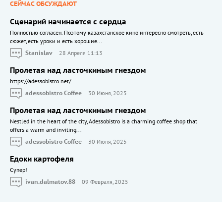
СЕЙЧАС ОБСУЖДАЮТ
Сценарий начинается с сердца
Полностью согласен. Поэтому казахстанское кино интересно смотреть, есть
сюжет, есть уроки и есть хорошие...
Stanislav
28 Апреля 11:13
Пролетая над ласточкиным гнездом
https://adessobistro.net/
adessobistro Coffee
30 Июня, 2025
Пролетая над ласточкиным гнездом
Nestled in the heart of the city, Adessobistro is a charming coffee shop that
offers a warm and inviting...
adessobistro Coffee
30 Июня, 2025
Едоки картофеля
Cупер!
ivan.dalmatov.88
09 Февраля, 2025