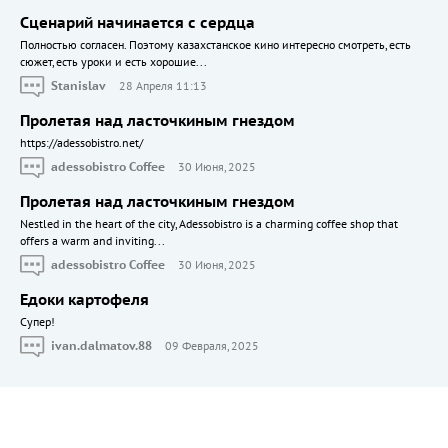
Сценарий начинается с сердца
Полностью согласен. Поэтому казахстанское кино интересно смотреть, есть
сюжет, есть уроки и есть хорошие...
Stanislav
28 Апреля 11:13
Пролетая над ласточкиным гнездом
https://adessobistro.net/
adessobistro Coffee
30 Июня, 2025
Пролетая над ласточкиным гнездом
Nestled in the heart of the city, Adessobistro is a charming coffee shop that
offers a warm and inviting...
adessobistro Coffee
30 Июня, 2025
Едоки картофеля
Cупер!
ivan.dalmatov.88
09 Февраля, 2025