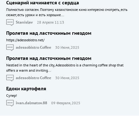
Сценарий начинается с сердца
Полностью согласен. Поэтому казахстанское кино интересно смотреть, есть
сюжет, есть уроки и есть хорошие...
Stanislav
28 Апреля 11:13
Пролетая над ласточкиным гнездом
https://adessobistro.net/
adessobistro Coffee
30 Июня, 2025
Пролетая над ласточкиным гнездом
Nestled in the heart of the city, Adessobistro is a charming coffee shop that
offers a warm and inviting...
adessobistro Coffee
30 Июня, 2025
Едоки картофеля
Cупер!
ivan.dalmatov.88
09 Февраля, 2025