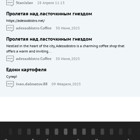
Stanislav
28 Апреля 11:13
Пролетая над ласточкиным гнездом
https://adessobistro.net/
adessobistro Coffee
30 Июня, 2025
Пролетая над ласточкиным гнездом
Nestled in the heart of the city, Adessobistro is a charming coffee shop that
offers a warm and inviting...
adessobistro Coffee
30 Июня, 2025
Едоки картофеля
Cупер!
ivan.dalmatov.88
09 Февраля, 2025