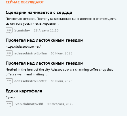
СЕЙЧАС ОБСУЖДАЮТ
Сценарий начинается с сердца
Полностью согласен. Поэтому казахстанское кино интересно смотреть, есть
сюжет, есть уроки и есть хорошие...
Stanislav
28 Апреля 11:13
Пролетая над ласточкиным гнездом
https://adessobistro.net/
adessobistro Coffee
30 Июня, 2025
Пролетая над ласточкиным гнездом
Nestled in the heart of the city, Adessobistro is a charming coffee shop that
offers a warm and inviting...
adessobistro Coffee
30 Июня, 2025
Едоки картофеля
Cупер!
ivan.dalmatov.88
09 Февраля, 2025