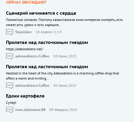
СЕЙЧАС ОБСУЖДАЮТ
Сценарий начинается с сердца
Полностью согласен. Поэтому казахстанское кино интересно смотреть, есть
сюжет, есть уроки и есть хорошие...
Stanislav
28 Апреля 11:13
Пролетая над ласточкиным гнездом
https://adessobistro.net/
adessobistro Coffee
30 Июня, 2025
Пролетая над ласточкиным гнездом
Nestled in the heart of the city, Adessobistro is a charming coffee shop that
offers a warm and inviting...
adessobistro Coffee
30 Июня, 2025
Едоки картофеля
Cупер!
ivan.dalmatov.88
09 Февраля, 2025