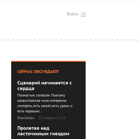
Войти
СЕЙЧАС ОБСУЖДАЮТ
Сценарий начинается с
сердца
Полностью согласен. Поэтому
казахстанское кино интересно
смотреть, есть сюжет, есть уроки и
есть хорошие...
Stanislav
28 Апреля 11:13
Пролетая над
ласточкиным гнездом