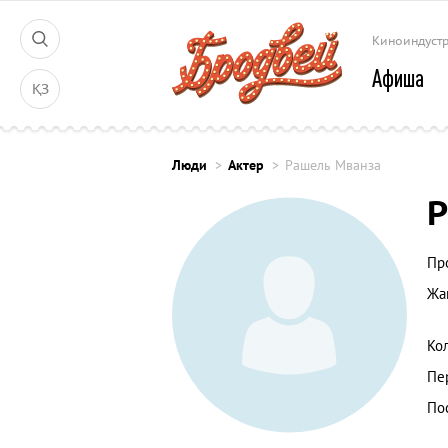
Киноиндуст
Афиша
ҚЗ
Люди
Актер
Рашель Мванза
Р
Пр
Жа
Ко
Пе
По