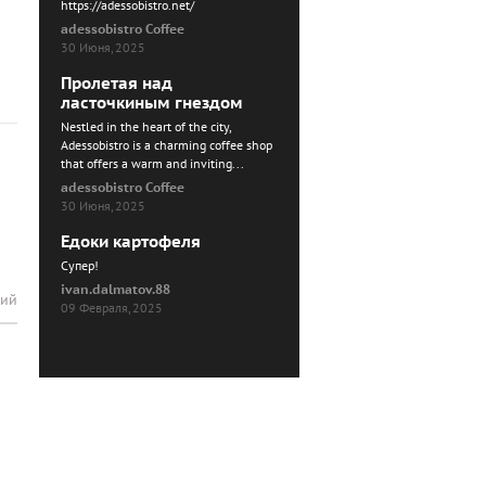
https://adessobistro.net/
adessobistro Coffee
30 Июня, 2025
Пролетая над
ласточкиным гнездом
Nestled in the heart of the city,
Adessobistro is a charming coffee shop
that offers a warm and inviting...
adessobistro Coffee
30 Июня, 2025
Едоки картофеля
Cупер!
ivan.dalmatov.88
рий
09 Февраля, 2025