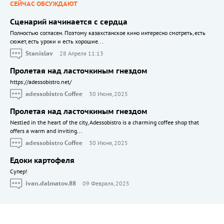
СЕЙЧАС ОБСУЖДАЮТ
Сценарий начинается с сердца
Полностью согласен. Поэтому казахстанское кино интересно смотреть, есть
сюжет, есть уроки и есть хорошие...
Stanislav
28 Апреля 11:13
Пролетая над ласточкиным гнездом
https://adessobistro.net/
adessobistro Coffee
30 Июня, 2025
Пролетая над ласточкиным гнездом
Nestled in the heart of the city, Adessobistro is a charming coffee shop that
offers a warm and inviting...
adessobistro Coffee
30 Июня, 2025
Едоки картофеля
Cупер!
ivan.dalmatov.88
09 Февраля, 2025