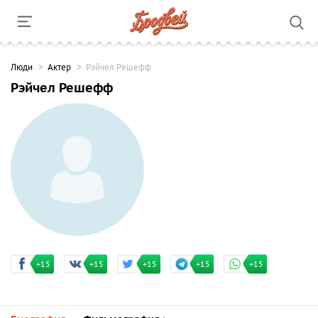
Люди
Актер
Рэйчел Решефф
Рэйчел Решефф
+15
+15
+15
+15
+15