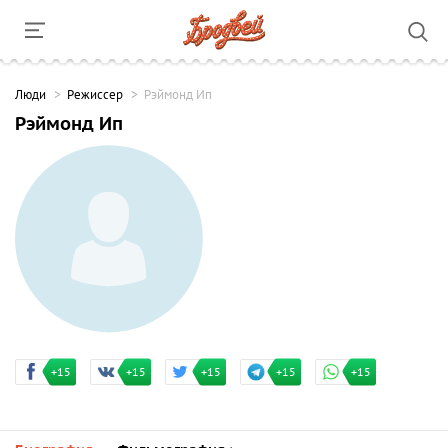
Люди
Режиссер
Рэймонд Ип
Рэймонд Ип
+15
+15
+15
+15
+15