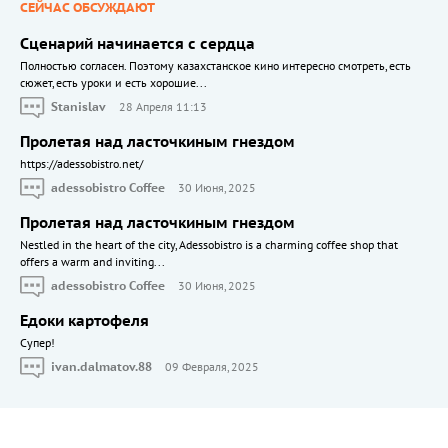
СЕЙЧАС ОБСУЖДАЮТ
Сценарий начинается с сердца
Полностью согласен. Поэтому казахстанское кино интересно смотреть, есть
сюжет, есть уроки и есть хорошие...
Stanislav
28 Апреля 11:13
Пролетая над ласточкиным гнездом
https://adessobistro.net/
adessobistro Coffee
30 Июня, 2025
Пролетая над ласточкиным гнездом
Nestled in the heart of the city, Adessobistro is a charming coffee shop that
offers a warm and inviting...
adessobistro Coffee
30 Июня, 2025
Едоки картофеля
Cупер!
ivan.dalmatov.88
09 Февраля, 2025