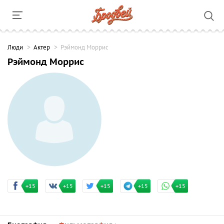
Люди
Актер
Рэймонд Моррис
Рэймонд Моррис
+15
+15
+15
+15
+15