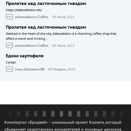
Пролетая над ласточкиным гнездом
https://adessobistro.net/
adessobistro Coffee
30 Июня, 2025
Пролетая над ласточкиным гнездом
Nestled in the heart of the city, Adessobistro is a charming coffee shop that
offers a warm and inviting...
adessobistro Coffee
30 Июня, 2025
Едоки картофеля
Cупер!
ivan.dalmatov.88
09 Февраля, 2025
Кинопортал «Бродвей» – уникальный проект Казнета, который
объединяет казахстанских кинодеятелей и основных цензоров