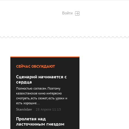
Войти
СЕЙЧАС ОБСУЖДАЮТ
Сценарий начинается с
сердца
Полностью согласен. Поэтому
казахстанское кино интересно
смотреть, есть сюжет, есть уроки и
есть хорошие...
Stanislav
28 Апреля 11:13
Пролетая над
ласточкиным гнездом