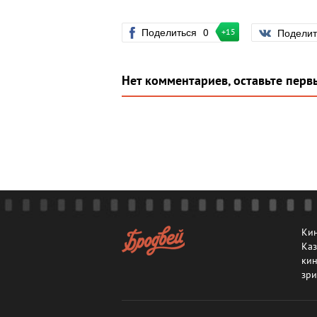
Поделиться
0
Подели
+15
Нет комментариев, оставьте перв
Кин
Каз
кин
зри