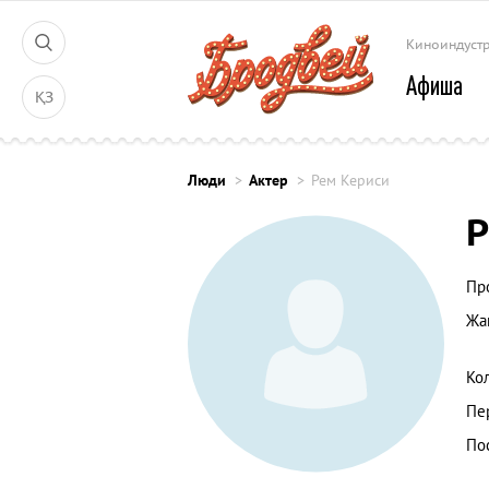
Киноиндуст
Афиша
ҚЗ
Люди
Актер
Рем Кериси
Р
Пр
Жа
Ко
Пе
По