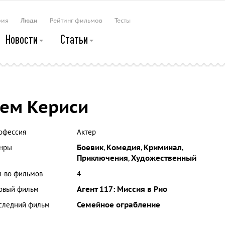
рия
Люди
Рейтинг фильмов
Тесты
Новости
Статьи
ем Кериси
офессия
Актер
нры
Боевик
,
Комедия
,
Криминал
,
Приключения
,
Художественный
л-во фильмов
4
рвый фильм
Агент 117: Миссия в Рио
следний фильм
Семейное ограбление