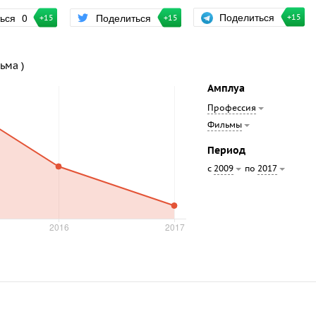
Поделиться
ться
0
Поделиться
+15
+15
+15
ьма )
Амплуа
Профессия
Фильмы
Период
с
по
2009
2017