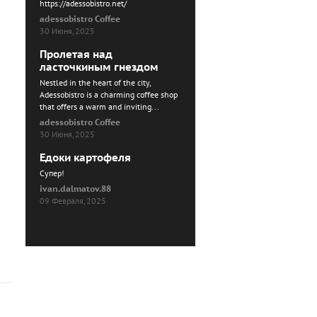
https://adessobistro.net/
adessobistro Coffee
30 Июня, 2025
Пролетая над
ласточкиным гнездом
Nestled in the heart of the city,
Adessobistro is a charming coffee shop
that offers a warm and inviting...
adessobistro Coffee
30 Июня, 2025
Едоки картофеля
Cупер!
ivan.dalmatov.88
09 Февраля, 2025