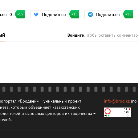
Поделиться
ться
0
Поделиться
+15
+15
+15
ый
Войдите
, чтобы оставить коммента
опортал «Бродвей» – уникальный проект
info@brod.kz
(по
нета, который объединяет казахстанских
одеятелей и основных цензоров их творчества –
телей.