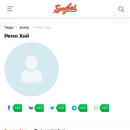
Люди
Актер
Реми Хий
Реми Хий
+15
+15
+15
+15
+15