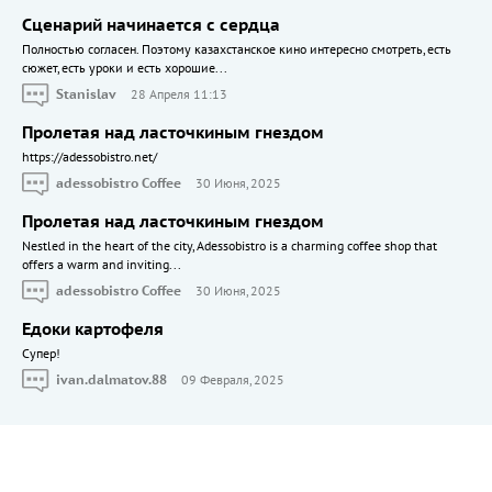
Сценарий начинается с сердца
Полностью согласен. Поэтому казахстанское кино интересно смотреть, есть
сюжет, есть уроки и есть хорошие...
Stanislav
28 Апреля 11:13
Пролетая над ласточкиным гнездом
https://adessobistro.net/
adessobistro Coffee
30 Июня, 2025
Пролетая над ласточкиным гнездом
Nestled in the heart of the city, Adessobistro is a charming coffee shop that
offers a warm and inviting...
adessobistro Coffee
30 Июня, 2025
Едоки картофеля
Cупер!
ivan.dalmatov.88
09 Февраля, 2025