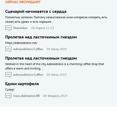
СЕЙЧАС ОБСУЖДАЮТ
Сценарий начинается с сердца
Полностью согласен. Поэтому казахстанское кино интересно смотреть, есть
сюжет, есть уроки и есть хорошие...
Stanislav
28 Апреля 11:13
Пролетая над ласточкиным гнездом
https://adessobistro.net/
adessobistro Coffee
30 Июня, 2025
Пролетая над ласточкиным гнездом
Nestled in the heart of the city, Adessobistro is a charming coffee shop that
offers a warm and inviting...
adessobistro Coffee
30 Июня, 2025
Едоки картофеля
Cупер!
ivan.dalmatov.88
09 Февраля, 2025