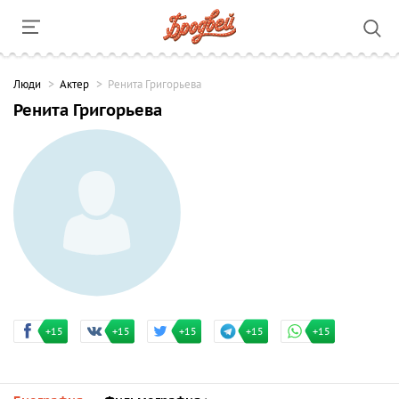
Люди
Актер
Ренита Григорьева
Ренита Григорьева
+15
+15
+15
+15
+15