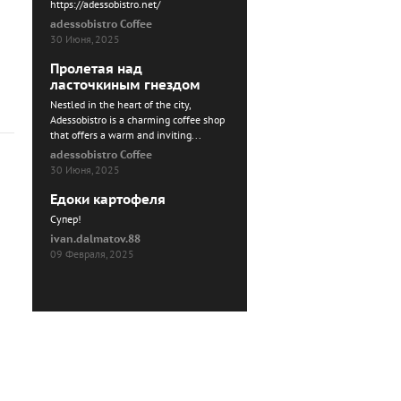
https://adessobistro.net/
adessobistro Coffee
30 Июня, 2025
Пролетая над
ласточкиным гнездом
Nestled in the heart of the city,
Adessobistro is a charming coffee shop
that offers a warm and inviting...
adessobistro Coffee
30 Июня, 2025
Едоки картофеля
Cупер!
ivan.dalmatov.88
09 Февраля, 2025