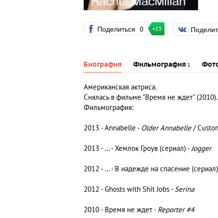
Поделиться
0
Подели
+15
Биография
Фильмография
Фот
1
Американская актриса.
Снялась в фильме "Время не ждет" (2010).
Фильмография:
2013 - Annabelle -
Older Annabelle
/ Custo
2013 - ... - Хемлок Гроув (сериал) -
Jogger
2012 - ... - В надежде на спасение (сериал)
2012 - Ghosts with Shit Jobs -
Serina
2010 - Время не ждет -
Reporter #4