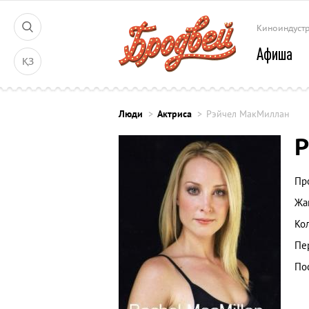
Киноиндуст
Афиша
ҚЗ
Люди
Актриса
Рэйчел МакМиллан
Р
Пр
Жа
Ко
Пе
По