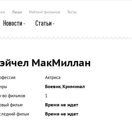
рия
Люди
Рейтинг фильмов
Тесты
Новости
Статьи
эйчел МакМиллан
офессия
Актриса
нры
Боевик
,
Криминал
л-во фильмов
1
рвый фильм
Время не ждет
следний фильм
Время не ждет