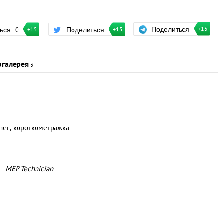
Поделиться
ться
0
Поделиться
+15
+15
+15
огалерея
3
mer; короткометражка
 -
MEP Technician