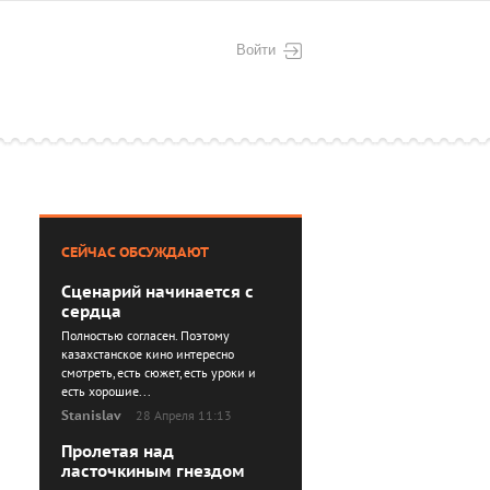
Войти
СЕЙЧАС ОБСУЖДАЮТ
Сценарий начинается с
сердца
Полностью согласен. Поэтому
казахстанское кино интересно
смотреть, есть сюжет, есть уроки и
есть хорошие...
Stanislav
28 Апреля 11:13
Пролетая над
ласточкиным гнездом