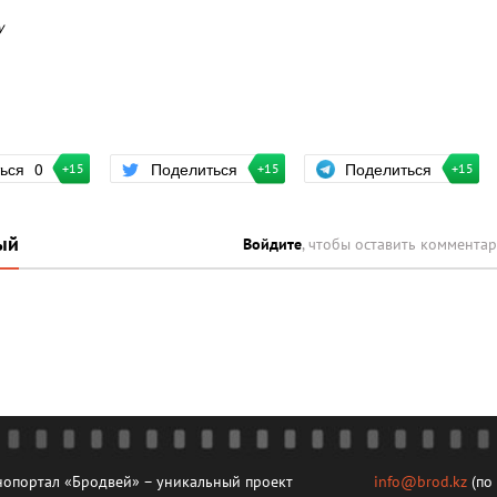
w
Поделиться
ться
0
Поделиться
+15
+15
+15
ый
Войдите
, чтобы оставить коммента
опортал «Бродвей» – уникальный проект
info@brod.kz
(по