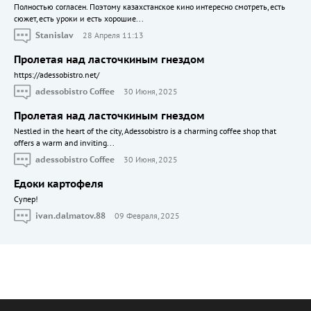
Полностью согласен. Поэтому казахстанское кино интересно смотреть, есть
сюжет, есть уроки и есть хорошие...
Stanislav
28 Апреля 11:13
Пролетая над ласточкиным гнездом
https://adessobistro.net/
adessobistro Coffee
30 Июня, 2025
Пролетая над ласточкиным гнездом
Nestled in the heart of the city, Adessobistro is a charming coffee shop that
offers a warm and inviting...
adessobistro Coffee
30 Июня, 2025
Едоки картофеля
Cупер!
ivan.dalmatov.88
09 Февраля, 2025