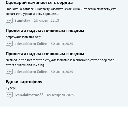
Сценарий начинается с сердца
Полностью согласен. Поэтому казахстанское кино интересно смотреть, есть
сюжет, есть уроки и есть хорошие...
Stanislav
28 Апреля 11:13
Пролетая над ласточкиным гнездом
https://adessobistro.net/
adessobistro Coffee
30 Июня, 2025
Пролетая над ласточкиным гнездом
Nestled in the heart of the city, Adessobistro is a charming coffee shop that
offers a warm and inviting...
adessobistro Coffee
30 Июня, 2025
Едоки картофеля
Cупер!
ivan.dalmatov.88
09 Февраля, 2025