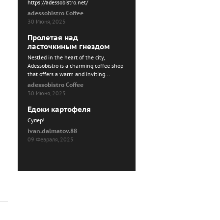
https://adessobistro.net/
adessobistro Coffee
30 Июня, 2025
Пролетая над
ласточкиным гнездом
Nestled in the heart of the city,
Adessobistro is a charming coffee shop
that offers a warm and inviting...
adessobistro Coffee
30 Июня, 2025
Едоки картофеля
Cупер!
ivan.dalmatov.88
09 Февраля, 2025