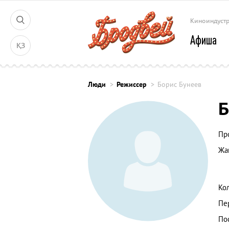
Киноиндуст
Афиша
ҚЗ
Люди
Режиссер
Борис Бунеев
Б
Пр
Жа
Ко
Пе
По