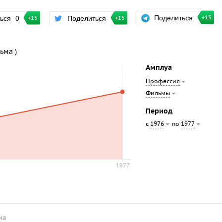
Поделиться
ться
0
Поделиться
+15
+15
+15
ьма )
Амплуа
Профессия
Фильмы
Период
с
по
1976
1977
ма