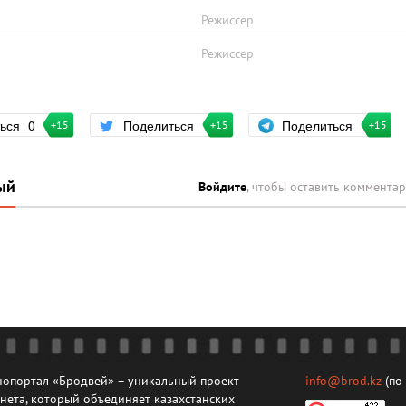
Режиссер
Режиссер
Поделиться
ться
0
Поделиться
+15
+15
+15
ый
Войдите
, чтобы оставить коммента
опортал «Бродвей» – уникальный проект
info@brod.kz
(по
нета, который объединяет казахстанских