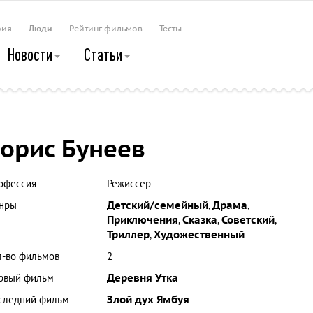
рия
Люди
Рейтинг фильмов
Тесты
Новости
Статьи
орис Бунеев
офессия
Режиссер
нры
Детский/семейный
,
Драма
,
Приключения
,
Сказка
,
Советский
,
Триллер
,
Художественный
л-во фильмов
2
рвый фильм
Деревня Утка
следний фильм
Злой дух Ямбуя