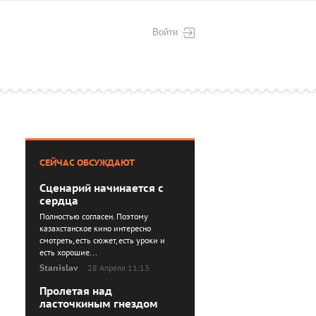
Войти
СЕЙЧАС ОБСУЖДАЮТ
Сценарий начинается с
сердца
Полностью согласен. Поэтому
казахстанское кино интересно
смотреть, есть сюжет, есть уроки и
есть хорошие...
Stanislav
28 Апреля 11:13
Пролетая над
ласточкиным гнездом