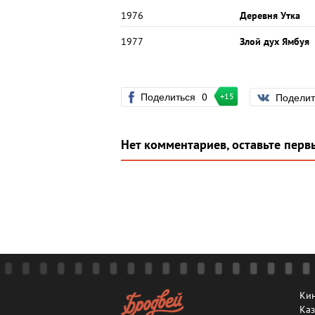
1976
Деревня Утка
1977
Злой дух Ямбуя
Поделиться
0
Подели
+15
Нет комментариев, оставьте перв
Кин
Каз