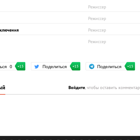
Режиссер
Режиссер
иключения
Режиссер
Режиссер
Поделиться
ться
0
Поделиться
+15
+15
+15
ый
Войдите
, чтобы оставить коммента