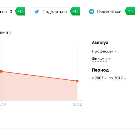
Поделиться
ться
0
Поделиться
+15
+15
+15
ьма )
Амплуа
Профессия
Фильмы
Период
с
по
2007
2012