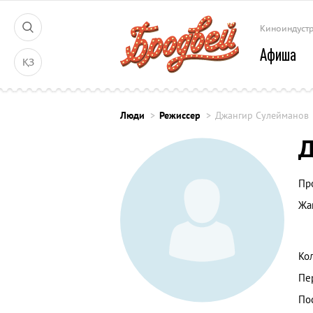
Киноиндуст
Афиша
ҚЗ
Люди
Режиссер
Джангир Сулейманов
Д
Пр
Жа
Ко
Пе
По