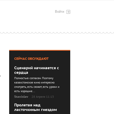
Войти
СЕЙЧАС ОБСУЖДАЮТ
Сценарий начинается с
сердца
,
Полностью согласен. Поэтому
казахстанское кино интересно
смотреть, есть сюжет, есть уроки и
есть хорошие...
Stanislav
28 Апреля 11:13
Пролетая над
ласточкиным гнездом