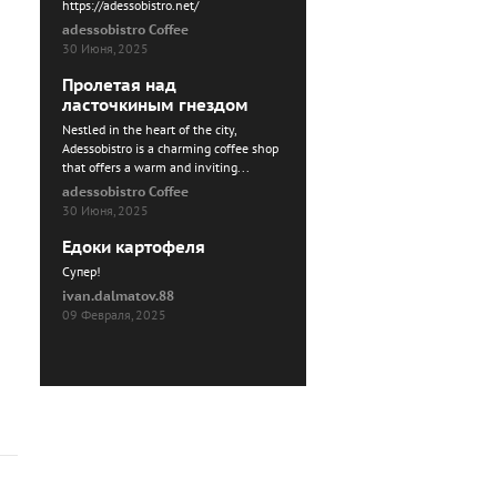
https://adessobistro.net/
adessobistro Coffee
30 Июня, 2025
Пролетая над
ласточкиным гнездом
Nestled in the heart of the city,
Adessobistro is a charming coffee shop
that offers a warm and inviting...
adessobistro Coffee
30 Июня, 2025
Едоки картофеля
Cупер!
ivan.dalmatov.88
09 Февраля, 2025