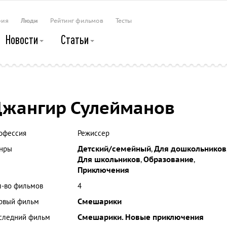
рия
Люди
Рейтинг фильмов
Тесты
Новости
Статьи
жангир Сулейманов
офессия
Режиссер
нры
Детский/семейный
,
Для дошкольников
Для школьников
,
Образование
,
Приключения
л-во фильмов
4
рвый фильм
Смешарики
следний фильм
Смешарики. Новые приключения