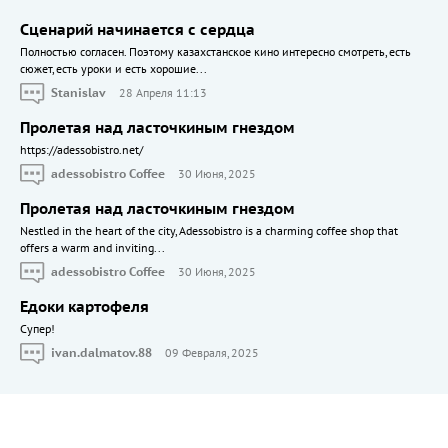
Сценарий начинается с сердца
Полностью согласен. Поэтому казахстанское кино интересно смотреть, есть
сюжет, есть уроки и есть хорошие...
Stanislav
28 Апреля 11:13
Пролетая над ласточкиным гнездом
https://adessobistro.net/
adessobistro Coffee
30 Июня, 2025
Пролетая над ласточкиным гнездом
Nestled in the heart of the city, Adessobistro is a charming coffee shop that
offers a warm and inviting...
adessobistro Coffee
30 Июня, 2025
Едоки картофеля
Cупер!
ivan.dalmatov.88
09 Февраля, 2025