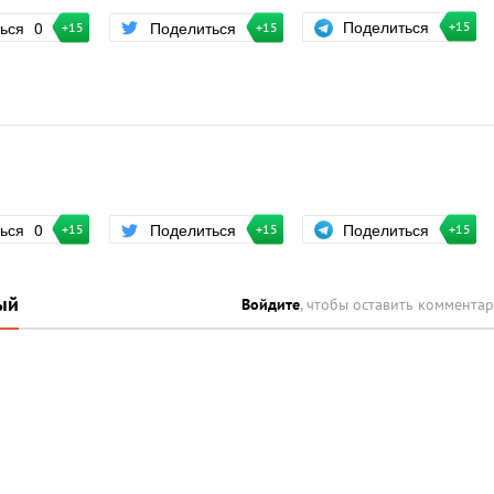
Поделиться
ться
0
Поделиться
+15
+15
+15
Поделиться
ться
0
Поделиться
+15
+15
+15
ый
Войдите
, чтобы оставить коммента