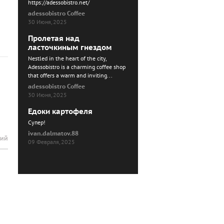
https://adessobistro.net/
adessobistro Coffee
30 Июня, 2025
Пролетая над
ласточкиным гнездом
Nestled in the heart of the city,
Adessobistro is a charming coffee shop
that offers a warm and inviting...
adessobistro Coffee
30 Июня, 2025
Едоки картофеля
Cупер!
ivan.dalmatov.88
рий
09 Февраля, 2025