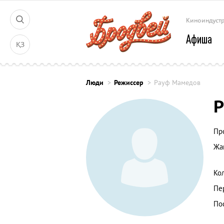
Киноиндуст
Афиша
ҚЗ
Люди
Режиссер
Рауф Мамедов
Пр
Жа
Ко
Пе
По