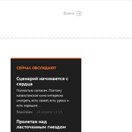
Войти
СЕЙЧАС ОБСУЖДАЮТ
Сценарий начинается с
сердца
Полностью согласен. Поэтому
казахстанское кино интересно
смотреть, есть сюжет, есть уроки и
есть хорошие...
Stanislav
28 Апреля 11:13
Пролетая над
ласточкиным гнездом