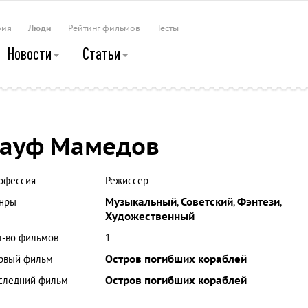
рия
Люди
Рейтинг фильмов
Тесты
Новости
Статьи
Рауф Мамедов
офессия
Режиссер
нры
Музыкальный
,
Советский
,
Фэнтези
,
Художественный
л-во фильмов
1
рвый фильм
Остров погибших кораблей
следний фильм
Остров погибших кораблей