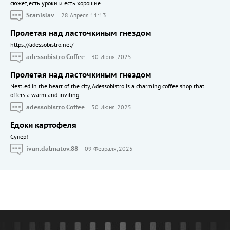
сюжет, есть уроки и есть хорошие...
Stanislav
28 Апреля 11:13
Пролетая над ласточкиным гнездом
https://adessobistro.net/
adessobistro Coffee
30 Июня, 2025
Пролетая над ласточкиным гнездом
Nestled in the heart of the city, Adessobistro is a charming coffee shop that
offers a warm and inviting...
adessobistro Coffee
30 Июня, 2025
Едоки картофеля
Cупер!
ivan.dalmatov.88
09 Февраля, 2025