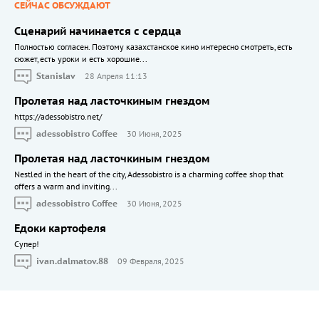
СЕЙЧАС ОБСУЖДАЮТ
Сценарий начинается с сердца
Полностью согласен. Поэтому казахстанское кино интересно смотреть, есть
сюжет, есть уроки и есть хорошие...
Stanislav
28 Апреля 11:13
Пролетая над ласточкиным гнездом
https://adessobistro.net/
adessobistro Coffee
30 Июня, 2025
Пролетая над ласточкиным гнездом
Nestled in the heart of the city, Adessobistro is a charming coffee shop that
offers a warm and inviting...
adessobistro Coffee
30 Июня, 2025
Едоки картофеля
Cупер!
ivan.dalmatov.88
09 Февраля, 2025