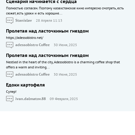
Сценарий начинается с сердца
Полностью согласен. Поэтому казахстанское кино интересно смотреть, есть
сюжет, есть уроки и есть хорошие...
Stanislav
28 Апреля 11:13
Пролетая над ласточкиным гнездом
https://adessobistro.net/
adessobistro Coffee
30 Июня, 2025
Пролетая над ласточкиным гнездом
Nestled in the heart of the city, Adessobistro is a charming coffee shop that
offers a warm and inviting...
adessobistro Coffee
30 Июня, 2025
Едоки картофеля
Cупер!
ivan.dalmatov.88
09 Февраля, 2025