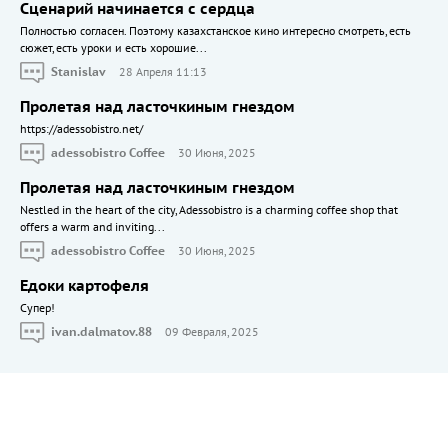
Сценарий начинается с сердца
Полностью согласен. Поэтому казахстанское кино интересно смотреть, есть
сюжет, есть уроки и есть хорошие...
Stanislav
28 Апреля 11:13
Пролетая над ласточкиным гнездом
https://adessobistro.net/
adessobistro Coffee
30 Июня, 2025
Пролетая над ласточкиным гнездом
Nestled in the heart of the city, Adessobistro is a charming coffee shop that
offers a warm and inviting...
adessobistro Coffee
30 Июня, 2025
Едоки картофеля
Cупер!
ivan.dalmatov.88
09 Февраля, 2025