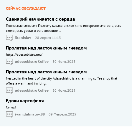
СЕЙЧАС ОБСУЖДАЮТ
Сценарий начинается с сердца
Полностью согласен. Поэтому казахстанское кино интересно смотреть, есть
сюжет, есть уроки и есть хорошие...
Stanislav
28 Апреля 11:13
Пролетая над ласточкиным гнездом
https://adessobistro.net/
adessobistro Coffee
30 Июня, 2025
Пролетая над ласточкиным гнездом
Nestled in the heart of the city, Adessobistro is a charming coffee shop that
offers a warm and inviting...
adessobistro Coffee
30 Июня, 2025
Едоки картофеля
Cупер!
ivan.dalmatov.88
09 Февраля, 2025