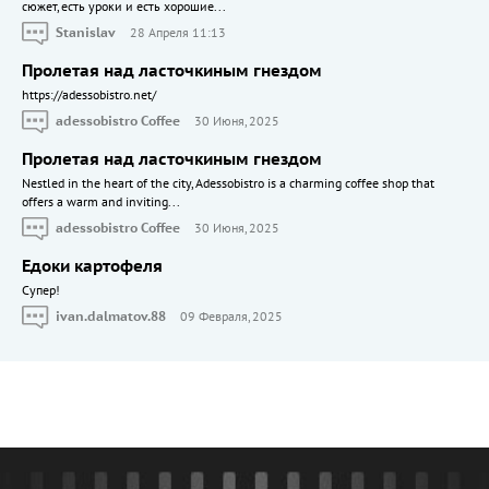
сюжет, есть уроки и есть хорошие...
Stanislav
28 Апреля 11:13
Пролетая над ласточкиным гнездом
https://adessobistro.net/
adessobistro Coffee
30 Июня, 2025
Пролетая над ласточкиным гнездом
Nestled in the heart of the city, Adessobistro is a charming coffee shop that
offers a warm and inviting...
adessobistro Coffee
30 Июня, 2025
Едоки картофеля
Cупер!
ivan.dalmatov.88
09 Февраля, 2025