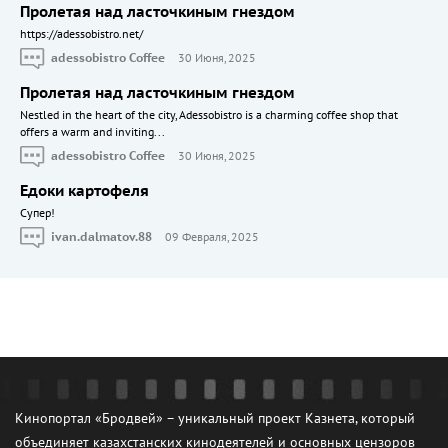
Пролетая над ласточкиным гнездом
https://adessobistro.net/
adessobistro Coffee
30 Июня, 2025
Пролетая над ласточкиным гнездом
Nestled in the heart of the city, Adessobistro is a charming coffee shop that
offers a warm and inviting...
adessobistro Coffee
30 Июня, 2025
Едоки картофеля
Cупер!
ivan.dalmatov.88
09 Февраля, 2025
Кинопортал «Бродвей» – уникальный проект Казнета, который
объединяет казахстанских кинодеятелей и основных цензоров