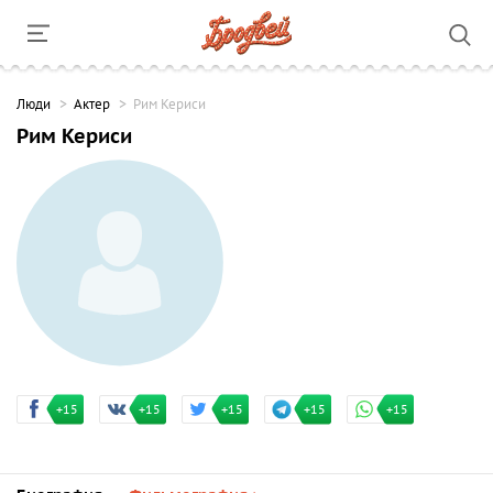
Люди
Актер
Рим Кериси
Рим Кериси
+15
+15
+15
+15
+15