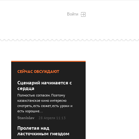
Войти
СЕЙЧАС ОБСУЖДАЮТ
Сценарий начинается с
сердца
Полностью согласен. Поэтому
казахстанское кино интересно
смотреть, есть сюжет, есть уроки и
есть хорошие...
Stanislav
28 Апреля 11:13
Пролетая над
ласточкиным гнездом