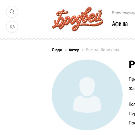
Киноиндуст
Афиша
ҚЗ
Люди
Актер
Римма Шорохова
Пр
Жа
Ко
Пе
По