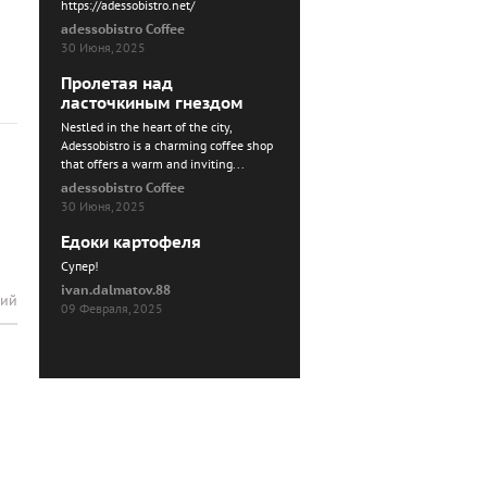
https://adessobistro.net/
adessobistro Coffee
30 Июня, 2025
Пролетая над
ласточкиным гнездом
Nestled in the heart of the city,
Adessobistro is a charming coffee shop
that offers a warm and inviting...
adessobistro Coffee
30 Июня, 2025
Едоки картофеля
Cупер!
ivan.dalmatov.88
рий
09 Февраля, 2025