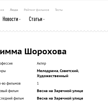
рия
Люди
Рейтинг фильмов
Тесты
Новости
Статьи
Римма Шорохова
офессия
Актер
нры
Мелодрама
,
Советский
,
Художественный
л-во фильмов
1
рвый фильм
Весна на Заречной улице
следний фильм
Весна на Заречной улице