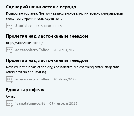
Сценарий начинается с сердца
Полностью согласен. Поэтому казахстанское кино интересно смотреть, есть
сюжет, есть уроки и есть хорошие...
Stanislav
28 Апреля 11:13
Пролетая над ласточкиным гнездом
https://adessobistro.net/
adessobistro Coffee
30 Июня, 2025
Пролетая над ласточкиным гнездом
Nestled in the heart of the city, Adessobistro is a charming coffee shop that
offers a warm and inviting...
adessobistro Coffee
30 Июня, 2025
Едоки картофеля
Cупер!
ivan.dalmatov.88
09 Февраля, 2025