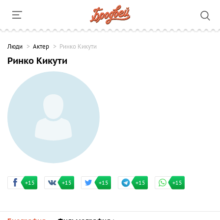
Люди
Актер
Ринко Кикути
Ринко Кикути
+15
+15
+15
+15
+15