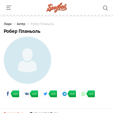
Люди
Актер
Робер Планьоль
Робер Планьоль
+15
+15
+15
+15
+15