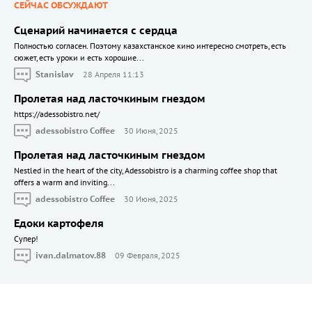
СЕЙЧАС ОБСУЖДАЮТ
Сценарий начинается с сердца
Полностью согласен. Поэтому казахстанское кино интересно смотреть, есть
сюжет, есть уроки и есть хорошие...
Stanislav
28 Апреля 11:13
Пролетая над ласточкиным гнездом
https://adessobistro.net/
adessobistro Coffee
30 Июня, 2025
Пролетая над ласточкиным гнездом
Nestled in the heart of the city, Adessobistro is a charming coffee shop that
offers a warm and inviting...
adessobistro Coffee
30 Июня, 2025
Едоки картофеля
Cупер!
ivan.dalmatov.88
09 Февраля, 2025