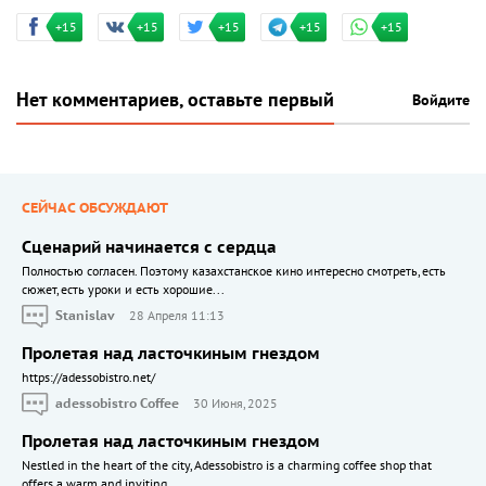
+15
+15
+15
+15
+15
Нет комментариев, оставьте первый
Войдите
СЕЙЧАС ОБСУЖДАЮТ
Сценарий начинается с сердца
Полностью согласен. Поэтому казахстанское кино интересно смотреть, есть
сюжет, есть уроки и есть хорошие...
Stanislav
28 Апреля 11:13
Пролетая над ласточкиным гнездом
https://adessobistro.net/
adessobistro Coffee
30 Июня, 2025
Пролетая над ласточкиным гнездом
Nestled in the heart of the city, Adessobistro is a charming coffee shop that
offers a warm and inviting...