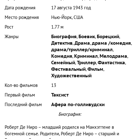
Дата рождения
17 августа 1943 год
Место рождения
Нью-Йорк, США
Рост
1.77 м
Жанры
Биография
,
Боевик
,
Борецкий
,
Детектив
,
Драма
,
драма /комедия
,
драма/триллер/криминал
,
Комедия
,
Криминал
,
Мелодрама
,
Семейный
,
Триллер
,
Фантастика
,
Фестивальный
,
Фильм
,
Художественный
Кол-во фильмов
13
Первый фильм
Таксист
Последний фильм
Афера по-голливудски
Биография:
Роберт Де Ниро – младший родился на Манхэттене в
богемной семье. Родители, Роберт Де Ниро – старший и