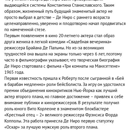
выдающейся системы Константина Станиславского. Таким
образом, жизненный путь будущий знаменитый актер не
просто выбрал в детстве – Де Ниро с раннего возраста
целенаправленно, уверенно и плодотворно начал продвигаться
по намеченной стезе.
Первым появлением в кино 20-летнего актера стал образ
друга жениха в легкой комедии «Свадебная вечеринка»
режиссера Брайана Де Пальмы. Но из-за возникших
трудностей она вышла на экраны только через 6 лет, поэтому
часто в фильмографии указывают, что творческая биография
Де Ниро стартовала с фильма «Три комнаты на Манхэттене»
1965 года.
Первая известность пришла к Роберту после сыгранной в «Бей
в барабан медленно» роли бейсболиста. За игру он удостоился
премии объединения кинокритиков Нью-Йорка как лучший
актер второго плана, но главное достижение – привлек к себе
внимание публики и кинорежиссеров. В результате получил
роль юного Вито Корлеоне в знаменитом блокбастере
«Крестный отец – 2» великого режиссера Фрэнсиса Форда
Копполы. Эта работа принесла Де Ниро первую статуэтку
«Оскар» за лучшую мужскую роль второго плана.