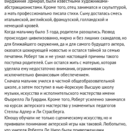
Вирджиния Эдмирал, были известными художниками-
абстракционистами. Кроме того, отец занимался и скульптурой,
а мать профессионально писала стихи. Сыну досталась смесь
итальянской, английской, французской, голландской и
немецкой кровей.
Когда мальчику было 3 года, родители разошлись. Развод
происходил цивилизованно, мирно и без лишних скандалов, но
для ближайшего окружения, да и для самого будущего актера,
оказался шокирующей новостью и остался тайной за семью
печатями. Роберт так и не узнал настоящей причины такого
поступка родителей. Сын остался жить с матерью, которая
уделяла ему недостаточно внимания, ограничиваясь
исключительно финансовым обеспечением.
Сначала мальчик учился в частной общеобразовательной
школе, а затем поступил в нью-йоркскую Высшую школу
музыки, искусства и исполнительского мастерства имени
Фьорелло Ла Гуардии. Кроме того, Роберт усиленно занимался
на курсах актерского мастерства у знаменитых педагогов
Стеллы Адлер и Ли Страсберга.
Юношу обучали не только сценическому искусству, но и
прививали понимание актерской игры как таковой. Любопытно,
что учителя Роберта Де Ниро были приверженцами