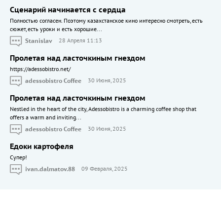
Сценарий начинается с сердца
Полностью согласен. Поэтому казахстанское кино интересно смотреть, есть
сюжет, есть уроки и есть хорошие...
Stanislav
28 Апреля 11:13
Пролетая над ласточкиным гнездом
https://adessobistro.net/
adessobistro Coffee
30 Июня, 2025
Пролетая над ласточкиным гнездом
Nestled in the heart of the city, Adessobistro is a charming coffee shop that
offers a warm and inviting...
adessobistro Coffee
30 Июня, 2025
Едоки картофеля
Cупер!
ivan.dalmatov.88
09 Февраля, 2025