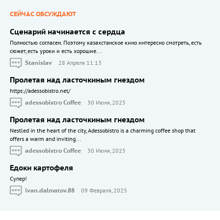
СЕЙЧАС ОБСУЖДАЮТ
Сценарий начинается с сердца
Полностью согласен. Поэтому казахстанское кино интересно смотреть, есть
сюжет, есть уроки и есть хорошие...
Stanislav
28 Апреля 11:13
Пролетая над ласточкиным гнездом
https://adessobistro.net/
adessobistro Coffee
30 Июня, 2025
Пролетая над ласточкиным гнездом
Nestled in the heart of the city, Adessobistro is a charming coffee shop that
offers a warm and inviting...
adessobistro Coffee
30 Июня, 2025
Едоки картофеля
Cупер!
ivan.dalmatov.88
09 Февраля, 2025