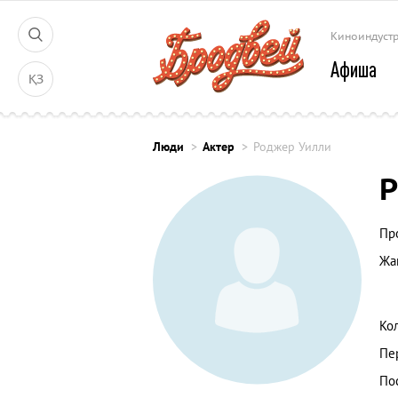
Киноиндуст
Афиша
ҚЗ
Люди
Актер
Роджер Уилли
Р
Пр
Жа
Ко
Пе
По