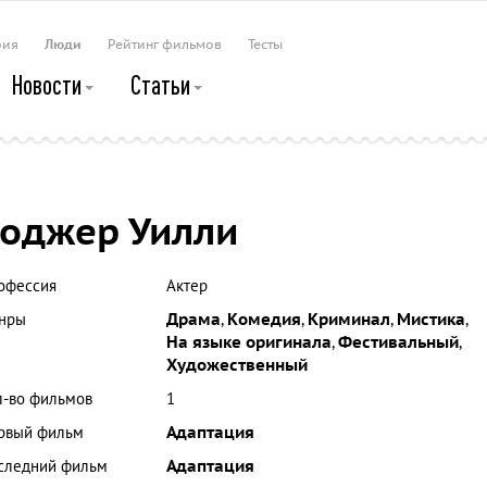
рия
Люди
Рейтинг фильмов
Тесты
Новости
Статьи
оджер Уилли
офессия
Актер
нры
Драма
,
Комедия
,
Криминал
,
Мистика
,
На языке оригинала
,
Фестивальный
,
Художественный
л-во фильмов
1
рвый фильм
Адаптация
следний фильм
Адаптация