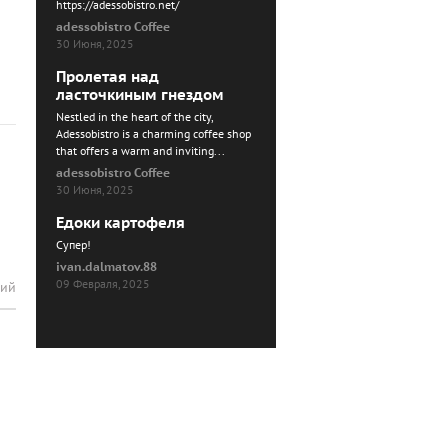
https://adessobistro.net/
adessobistro Coffee
30 Июня, 2025
Пролетая над
ласточкиным гнездом
Nestled in the heart of the city,
Adessobistro is a charming coffee shop
that offers a warm and inviting...
adessobistro Coffee
30 Июня, 2025
Едоки картофеля
Cупер!
ivan.dalmatov.88
09 Февраля, 2025
рий