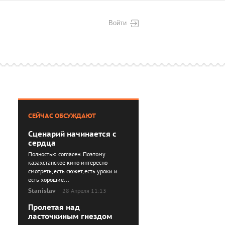
Войти
СЕЙЧАС ОБСУЖДАЮТ
Сценарий начинается с
сердца
Полностью согласен. Поэтому
казахстанское кино интересно
смотреть, есть сюжет, есть уроки и
есть хорошие...
Stanislav
28 Апреля 11:13
Пролетая над
ласточкиным гнездом