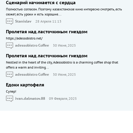
Сценарий начинается с сердца
Полностью согласен. Поэтому казахстанское кино интересно смотреть, есть
сюжет, есть уроки и есть хорошие...
Stanislav
28 Апреля 11:13
Пролетая над ласточкиным гнездом
https://adessobistro.net/
adessobistro Coffee
30 Июня, 2025
Пролетая над ласточкиным гнездом
Nestled in the heart of the city, Adessobistro is a charming coffee shop that
offers a warm and inviting...
adessobistro Coffee
30 Июня, 2025
Едоки картофеля
Cупер!
ivan.dalmatov.88
09 Февраля, 2025