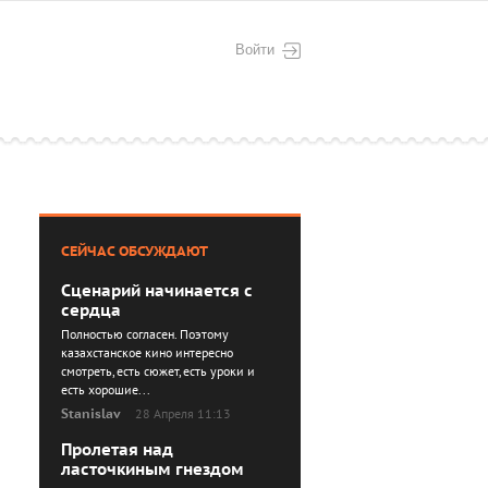
Войти
СЕЙЧАС ОБСУЖДАЮТ
Сценарий начинается с
сердца
Полностью согласен. Поэтому
казахстанское кино интересно
смотреть, есть сюжет, есть уроки и
есть хорошие...
Stanislav
28 Апреля 11:13
Пролетая над
ласточкиным гнездом