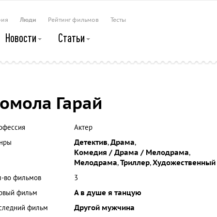
рия
Люди
Рейтинг фильмов
Тесты
Новости
Статьи
омола Гарай
офессия
Актер
нры
Детектив
,
Драма
,
Комедия / Драма / Мелодрама
,
Мелодрама
,
Триллер
,
Художественный
л-во фильмов
3
рвый фильм
А в душе я танцую
следний фильм
Другой мужчина