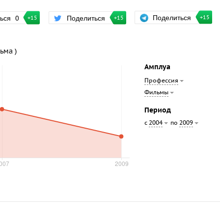
Поделиться
ться
0
Поделиться
+15
+15
+15
ьма )
Амплуа
Профессия
Фильмы
Период
с
по
2004
2009