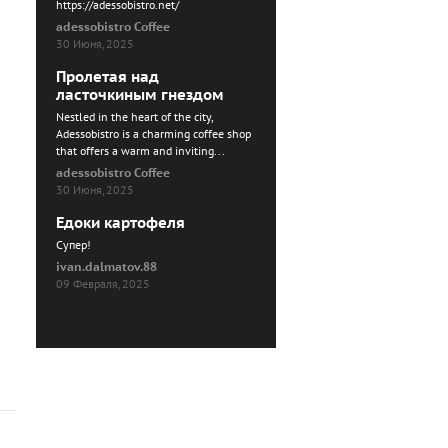
https://adessobistro.net/
adessobistro Coffee
30 Июня, 2025
Пролетая над
ласточкиным гнездом
Nestled in the heart of the city,
Adessobistro is a charming coffee shop
that offers a warm and inviting...
adessobistro Coffee
30 Июня, 2025
Едоки картофеля
Cупер!
ivan.dalmatov.88
09 Февраля, 2025