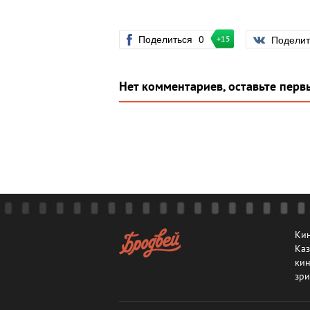
Поделиться
0
Подели
+15
Нет комментариев, оставьте перв
Кин
Каз
кин
зри