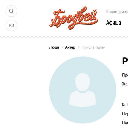
Киноиндуст
Афиша
ҚЗ
Люди
Актер
Ромола Гарай
Р
Пр
Жа
Ко
Пе
По