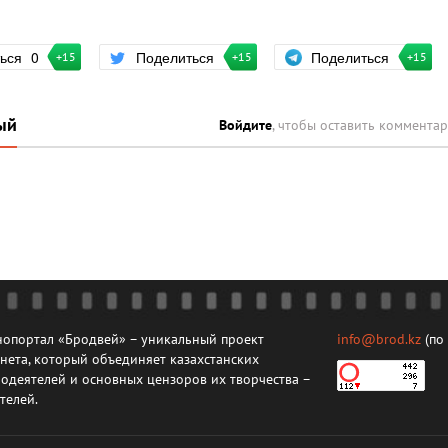
Поделиться
ться
0
Поделиться
+15
+15
+15
ый
Войдите
, чтобы оставить коммента
опортал «Бродвей» – уникальный проект
info@brod.kz
(по
нета, который объединяет казахстанских
одеятелей и основных цензоров их творчества –
телей.