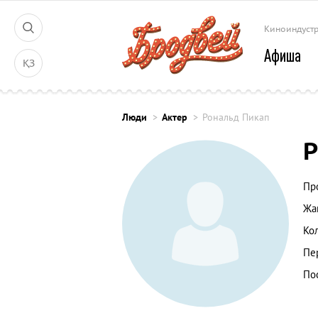
Киноиндуст
Афиша
ҚЗ
Люди
Актер
Рональд Пикап
Р
Пр
Жа
Ко
Пе
По