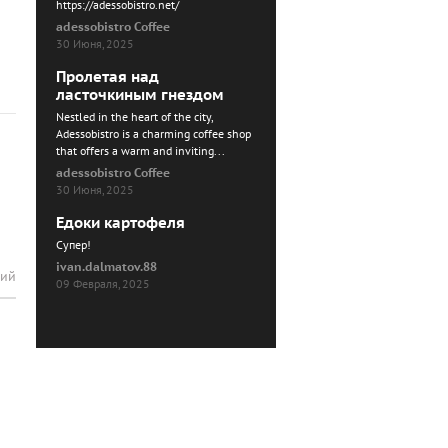
https://adessobistro.net/
adessobistro Coffee
30 Июня, 2025
Пролетая над
ласточкиным гнездом
Nestled in the heart of the city,
Adessobistro is a charming coffee shop
that offers a warm and inviting...
adessobistro Coffee
30 Июня, 2025
Едоки картофеля
Cупер!
ivan.dalmatov.88
рий
09 Февраля, 2025