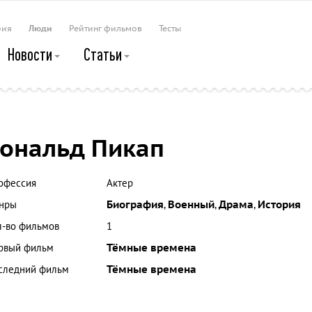
рия
Люди
Рейтинг фильмов
Тесты
Новости
Статьи
ональд Пикап
офессия
Актер
нры
Биография
,
Военный
,
Драма
,
История
л-во фильмов
1
рвый фильм
Тёмные времена
следний фильм
Тёмные времена