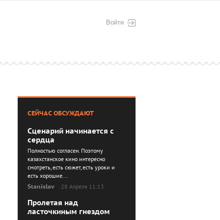
Войти
СЕЙЧАС ОБСУЖДАЮТ
Сценарий начинается с
сердца
Полностью согласен. Поэтому
казахстанское кино интересно
смотреть, есть сюжет, есть уроки и
есть хорошие...
Stanislav
28 Апреля 11:13
Пролетая над
ласточкиным гнездом