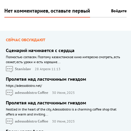
Нет комментариев, оставьте первый
Войдите
СЕЙЧАС ОБСУЖДАЮТ
Сценарий начинается с сердца
Полностью согласен. Поэтому казахстанское кино интересно смотреть, есть
сюжет, есть уроки и есть хорошие...
Stanislav
28 Апреля 11:13
Пролетая над ласточкиным гнездом
https://adessobistro.net/
adessobistro Coffee
30 Июня, 2025
Пролетая над ласточкиным гнездом
Nestled in the heart of the city, Adessobistro is a charming coffee shop that
offers a warm and inviting...
adessobistro Coffee
30 Июня, 2025