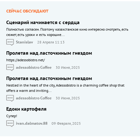
СЕЙЧАС ОБСУЖДАЮТ
Сценарий начинается с сердца
Полностью согласен. Поэтому казахстанское кино интересно смотреть, есть
сюжет, есть уроки и есть хорошие...
Stanislav
28 Апреля 11:13
Пролетая над ласточкиным гнездом
https://adessobistro.net/
adessobistro Coffee
30 Июня, 2025
Пролетая над ласточкиным гнездом
Nestled in the heart of the city, Adessobistro is a charming coffee shop that
offers a warm and inviting...
adessobistro Coffee
30 Июня, 2025
Едоки картофеля
Cупер!
ivan.dalmatov.88
09 Февраля, 2025