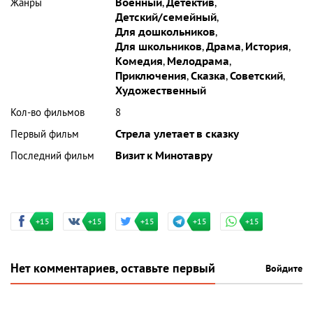
Жанры
Военный
,
Детектив
,
Детский/семейный
,
Для дошкольников
,
Для школьников
,
Драма
,
История
,
Комедия
,
Мелодрама
,
Приключения
,
Сказка
,
Советский
,
Художественный
Кол-во фильмов
8
Первый фильм
Стрела улетает в сказку
Последний фильм
Визит к Минотавру
+15
+15
+15
+15
+15
Нет комментариев, оставьте первый
Войдите