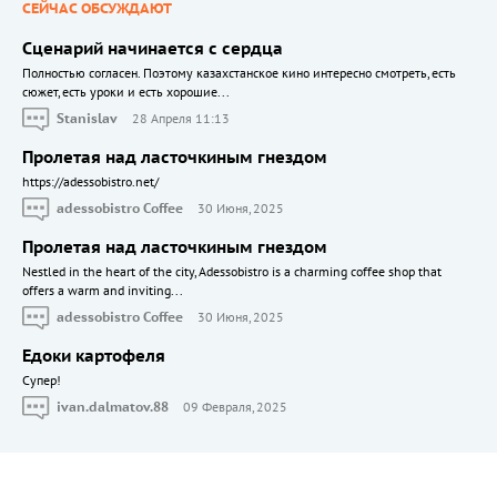
СЕЙЧАС ОБСУЖДАЮТ
Сценарий начинается с сердца
Полностью согласен. Поэтому казахстанское кино интересно смотреть, есть
сюжет, есть уроки и есть хорошие...
Stanislav
28 Апреля 11:13
Пролетая над ласточкиным гнездом
https://adessobistro.net/
adessobistro Coffee
30 Июня, 2025
Пролетая над ласточкиным гнездом
Nestled in the heart of the city, Adessobistro is a charming coffee shop that
offers a warm and inviting...
adessobistro Coffee
30 Июня, 2025
Едоки картофеля
Cупер!
ivan.dalmatov.88
09 Февраля, 2025