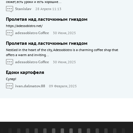
сюжет, есть уроки и есть хорошие...
Stanislav
28 Апреля 11:13
Пролетая над ласточкиным гнездом
https://adessobistro.net/
adessobistro Coffee
30 Июня, 2025
Пролетая над ласточкиным гнездом
Nestled in the heart of the city, Adessobistro is a charming coffee shop that
offers a warm and inviting...
adessobistro Coffee
30 Июня, 2025
Едоки картофеля
Cупер!
ivan.dalmatov.88
09 Февраля, 2025