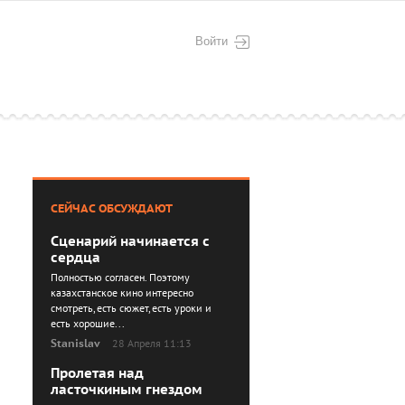
Войти
СЕЙЧАС ОБСУЖДАЮТ
Сценарий начинается с
сердца
Полностью согласен. Поэтому
казахстанское кино интересно
смотреть, есть сюжет, есть уроки и
есть хорошие...
Stanislav
28 Апреля 11:13
Пролетая над
ласточкиным гнездом