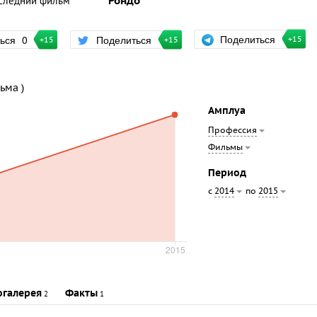
следний фильм
Рондо
Поделиться
ться
0
Поделиться
+15
+15
+15
ьма )
Амплуа
Профессия
Фильмы
Период
с
по
2014
2015
огалерея
Факты
2
1