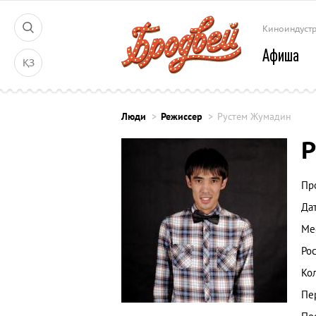
Киноиндуст
Афиша
ҚЗ
Люди
Режиссер
Рустем Жумадин
Р
Пр
Да
Ме
Рос
Ко
Пе