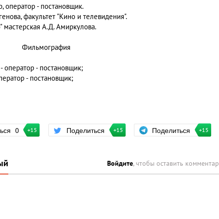
, оператор - постановщик.
енова, факультет "Кино и телевидения".
" мастерская А.Д. Амиркулова.
Фильмография
- оператор - постановщик;
оператор - постановщик;
Поделиться
ться
0
Поделиться
+15
+15
+15
ый
Войдите
, чтобы оставить коммента