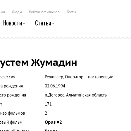
рия
Люди
Рейтинг фильмов
Тесты
Новости
Статьи
устем Жумадин
офессия
Режиссер, Оператор – постановщик
та рождения
02.06.1994
сто рождения
п.Дегерес, Алматинская область
т
171
л-во фильмов
2
рвый фильм
Opus #2