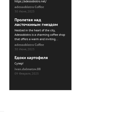
https://adessobistro.net/
adessobistro Coffee
30 Июня, 2025
Пролетая над
ласточкиным гнездом
Nestled in the heart of the city,
Adessobistro is a charming coffee shop
that offers a warm and inviting...
adessobistro Coffee
30 Июня, 2025
Едоки картофеля
Cупер!
ivan.dalmatov.88
09 Февраля, 2025