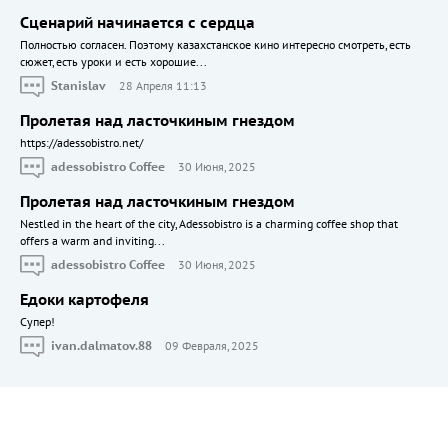
Сценарий начинается с сердца
Полностью согласен. Поэтому казахстанское кино интересно смотреть, есть
сюжет, есть уроки и есть хорошие...
Stanislav
28 Апреля 11:13
Пролетая над ласточкиным гнездом
https://adessobistro.net/
adessobistro Coffee
30 Июня, 2025
Пролетая над ласточкиным гнездом
Nestled in the heart of the city, Adessobistro is a charming coffee shop that
offers a warm and inviting...
adessobistro Coffee
30 Июня, 2025
Едоки картофеля
Cупер!
ivan.dalmatov.88
09 Февраля, 2025